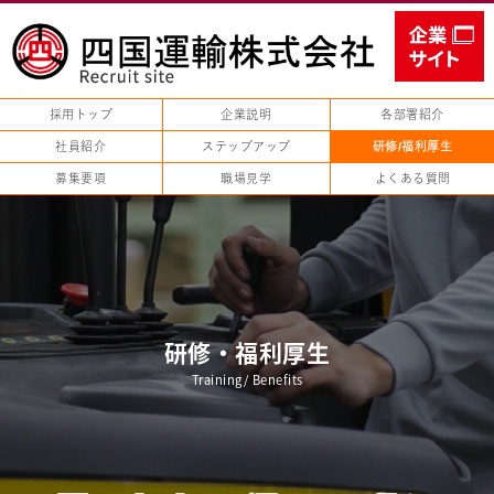
採用トップ
企業説明
各部署紹介
社員紹介
ステップアップ
研修/福利厚生
募集要項
職場見学
よくある質問
研修・福利厚生
Training/ Benefits