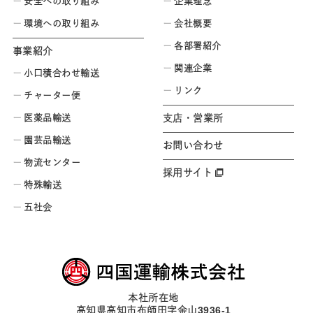
安全への取り組み
企業理念
環境への取り組み
会社概要
各部署紹介
事業紹介
関連企業
小口積合わせ輸送
リンク
チャーター便
医薬品輸送
支店・営業所
園芸品輸送
お問い合わせ
物流センター
採用サイト
特殊輸送
五社会
本社所在地
高知県高知市布師田字金山3936-1